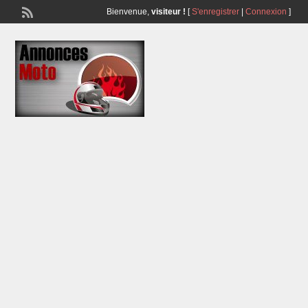
Bienvenue,
visiteur !
[
S'enregistrer
|
Connexion
]