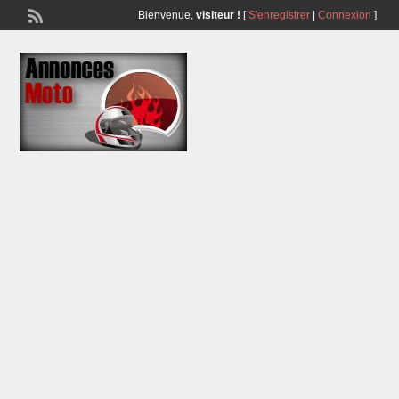
Bienvenue,
visiteur !
[
S'enregistrer
|
Connexion
]