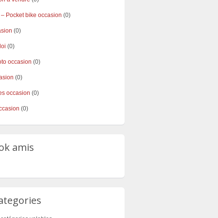
 – Pocket bike occasion
(0)
asion
(0)
loi
(0)
to occasion
(0)
asion
(0)
s occasion
(0)
ccasion
(0)
ok amis
ategories