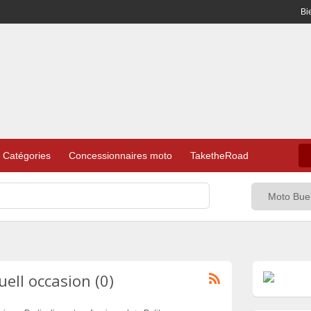
Bi
Catégories
Concessionnaires moto
TaketheRoad
ll occasion (0)