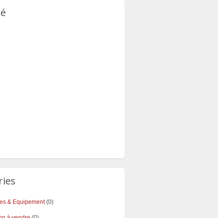
té
ries
res & Equipement
(0)
on à vendre
(0)