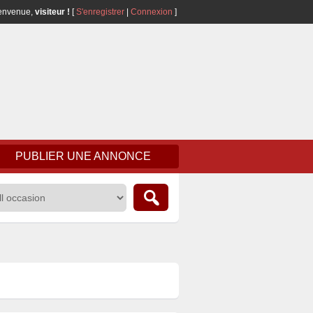
envenue,
visiteur !
[
S'enregistrer
|
Connexion
]
PUBLIER UNE ANNONCE