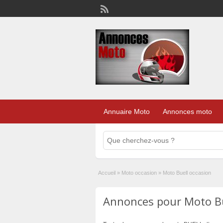
Annuaire Moto
Annonces moto
Accueil
»
Moto occasion
»
Moto Buell occasion
Annonces pour Moto Bue