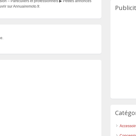
on – Particuliers et professionnels ▶ Petites annonces
Publici
rir sur Annuairemoto.fr.
e.
Catégo
Accessoi
Concessi