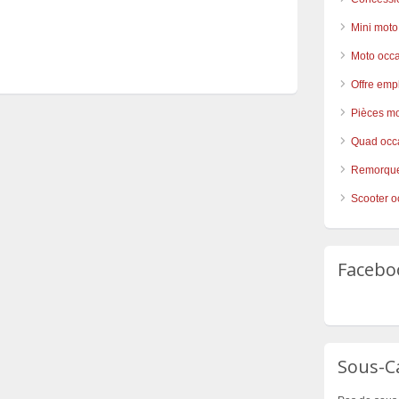
Mini moto
Moto occ
Offre emp
Pièces mo
Quad occ
Remorque
Scooter o
Facebo
Sous-C