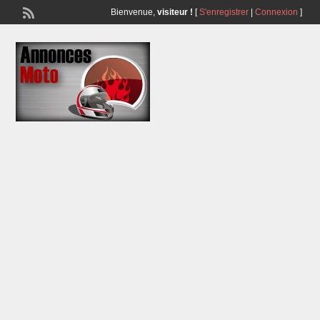
Bienvenue,
visiteur !
[
S'enregistrer
|
Connexion
]