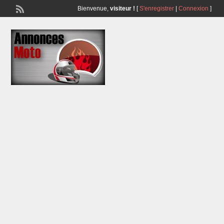
Bienvenue,
visiteur !
[
S'enregistrer
|
Connexion
]