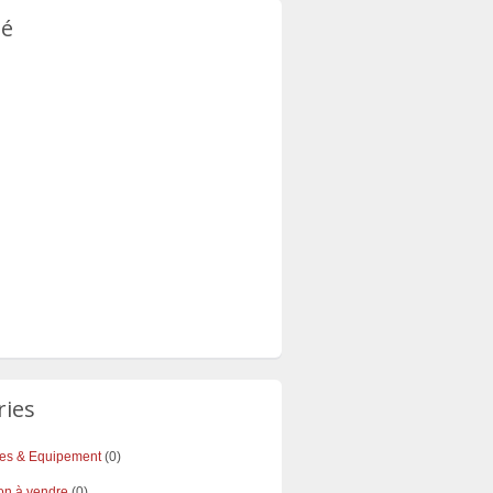
té
ries
res & Equipement
(0)
on à vendre
(0)