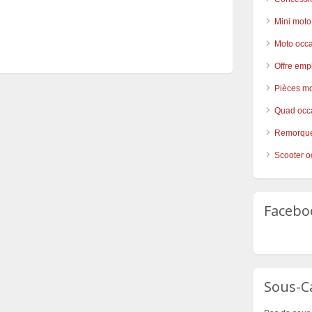
Mini moto
Moto occ
Offre emp
Pièces mo
Quad occ
Remorque
Scooter o
Facebo
Sous-C