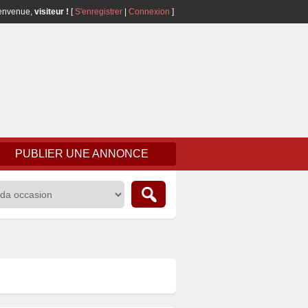
envenue,
visiteur !
[
S'enregistrer
|
Connexion
]
PUBLIER UNE ANNONCE