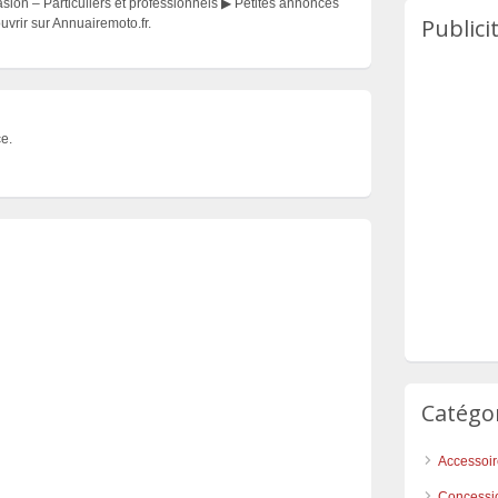
on – Particuliers et professionnels ▶ Petites annonces
Publici
vrir sur Annuairemoto.fr.
e.
Catégo
Accessoi
Concessi