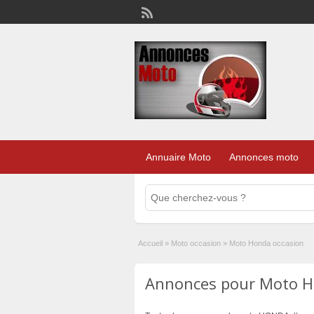
Annuaire Moto
Annonces moto
Accueil
»
Moto occasion
»
Moto Honda occasion
Annonces pour Moto Ho