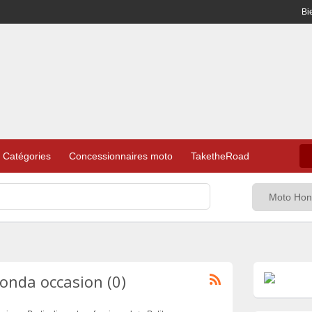
Bi
Catégories
Concessionnaires moto
TaketheRoad
nda occasion (0)