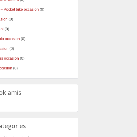
 – Pocket bike occasion
(0)
asion
(0)
loi
(0)
to occasion
(0)
asion
(0)
s occasion
(0)
ccasion
(0)
ok amis
ategories