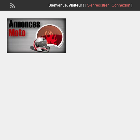
Bienvenue,
visiteur !
[
S'enregistrer
|
Connexion
]