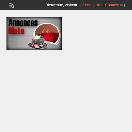
Bienvenue,
visiteur !
[
S'enregistrer
|
Connexion
]