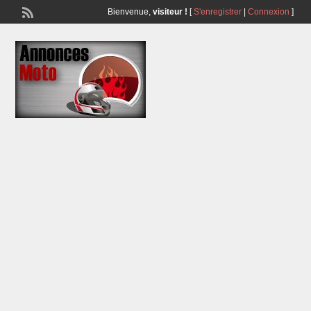
Bienvenue,
visiteur !
[
S'enregistrer
|
Connexion
]