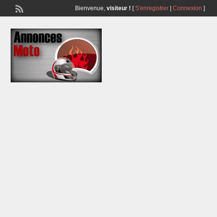
Bienvenue,
visiteur !
[
S'enregistrer
|
Connexion
]