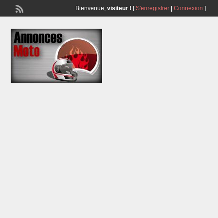
Bienvenue,
visiteur !
[
S'enregistrer
|
Connexion
]