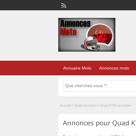
Annuaire Moto
Annonces moto
Accueil
»
Quad occasion
»
Quad KTM occasion
Annonces pour Quad KT