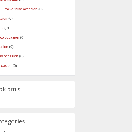
 – Pocket bike occasion
(0)
asion
(0)
loi
(0)
to occasion
(0)
asion
(0)
s occasion
(0)
ccasion
(0)
ok amis
ategories