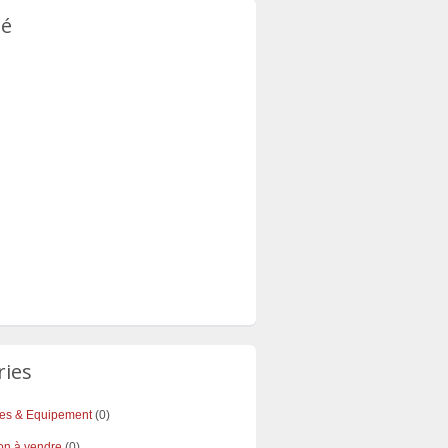
té
ries
res & Equipement
(0)
on à vendre
(0)