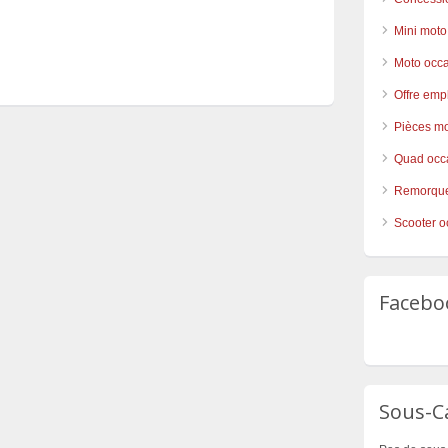
Mini moto
Moto occ
Offre emp
Pièces mo
Quad occ
Remorque
Scooter o
Facebo
Sous-C