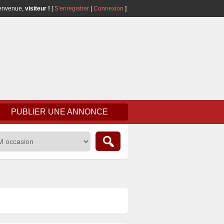
envenue,
visiteur !
[
S'enregistrer
|
Connexion
]
PUBLIER UNE ANNONCE