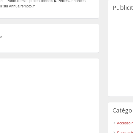
 – Particuliers et professionnels ▶ Petites annonces
Publici
r sur Annuairemoto.fr.
e.
Catégo
Accessoi
Concessi