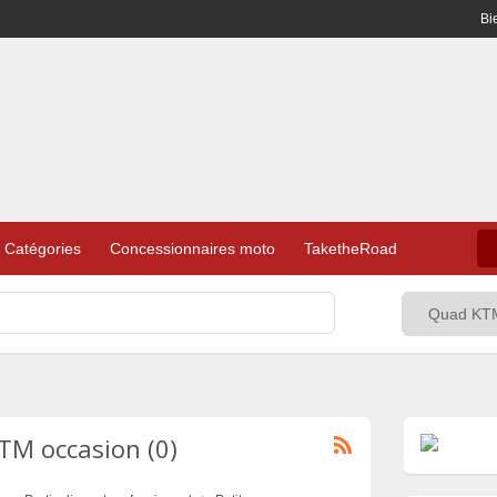
Bi
Catégories
Concessionnaires moto
TaketheRoad
M occasion (0)