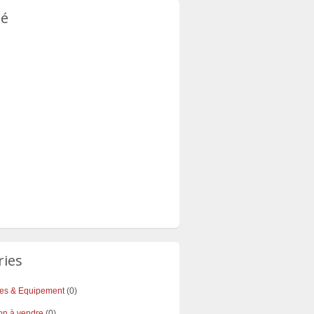
té
ries
res & Equipement
(0)
on à vendre
(0)