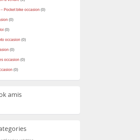
 – Pocket bike occasion
(0)
asion
(0)
loi
(0)
to occasion
(0)
asion
(0)
s occasion
(0)
ccasion
(0)
ok amis
ategories