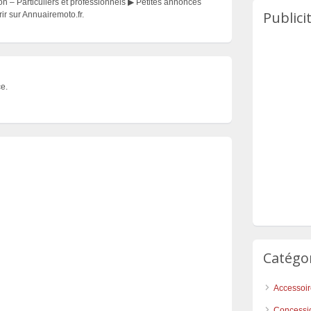
 – Particuliers et professionnels ▶ Petites annonces
Publici
r sur Annuairemoto.fr.
e.
Catégo
Accessoi
Concessi