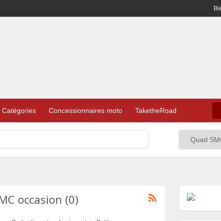
Bi
Catégories
Concessionnaires moto
TaketheRoad
C occasion (0)