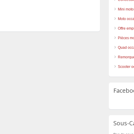
Mini moto
Moto occ
Offre emp
Pièces mo
Quad occ
Remorque
Scooter o
Facebo
Sous-C