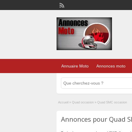
Annuaire Moto
Annonces moto
Accueil
»
Quad occasion
»
Quad SMC occasion
Annonces pour Quad SM