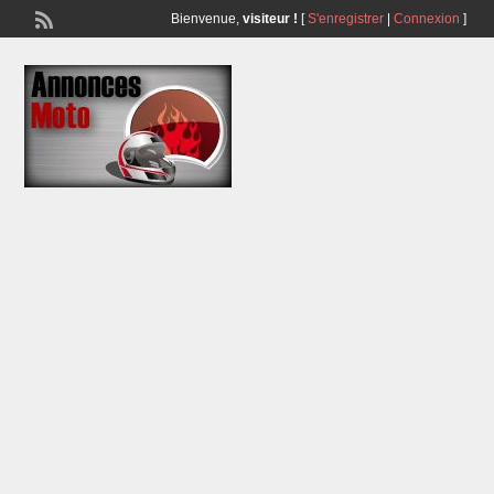
Bienvenue,
visiteur !
[
S'enregistrer
|
Connexion
]