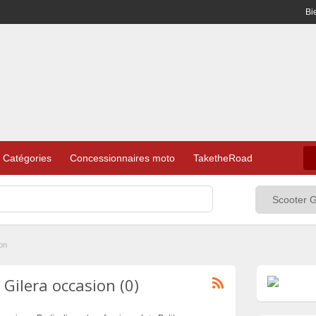
Bi
Catégories
Concessionnaires moto
TaketheRoad
on
Gilera occasion (0)