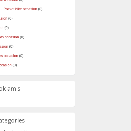
 – Pocket bike occasion
(0)
asion
(0)
loi
(0)
to occasion
(0)
asion
(0)
s occasion
(0)
ccasion
(0)
ok amis
ategories