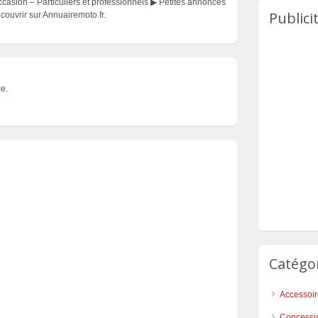
asion – Particuliers et professionnels ▶ Petites annonces
Publici
couvrir sur Annuairemoto.fr.
e.
Catégo
Accessoi
Concessi