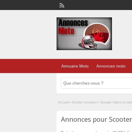
Annuaire Moto
Annonces moto
Accueil
»
Scooter occasion
»
Scooter Gilera occasi
Annonces pour Scooter 