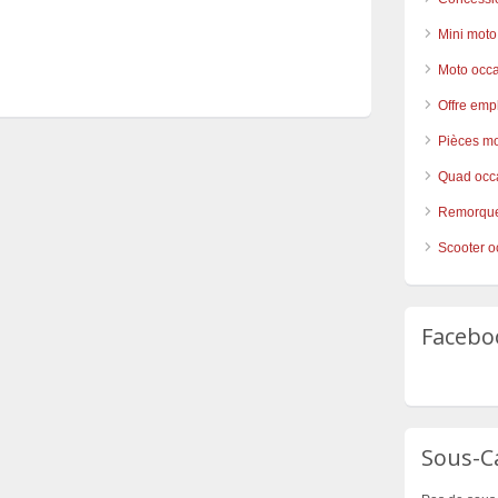
Mini moto
Moto occ
Offre emp
Pièces mo
Quad occ
Remorque
Scooter o
Facebo
Sous-C