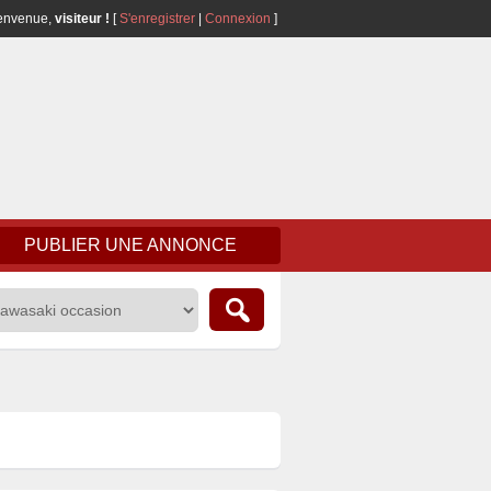
envenue,
visiteur !
[
S'enregistrer
|
Connexion
]
PUBLIER UNE ANNONCE