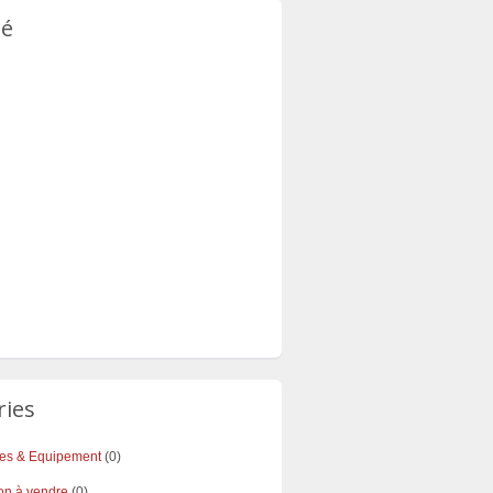
té
ries
res & Equipement
(0)
on à vendre
(0)