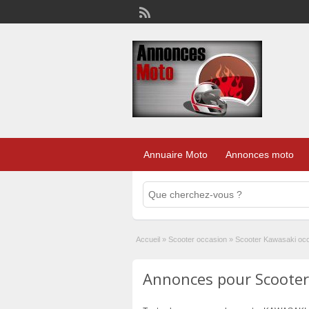
Annuaire Moto
Annonces moto
Accueil
»
Scooter occasion
»
Scooter Kawasaki oc
Annonces pour Scooter