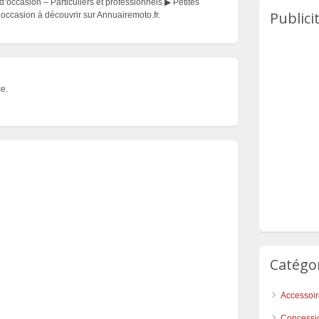
ccasion – Particuliers et professionnels ▶ Petites
Publici
ccasion à découvrir sur Annuairemoto.fr.
e.
Catégo
Accessoi
Concessi