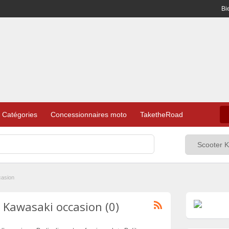
Bi
Catégories
Concessionnaires moto
TaketheRoad
casion
 Kawasaki occasion (0)