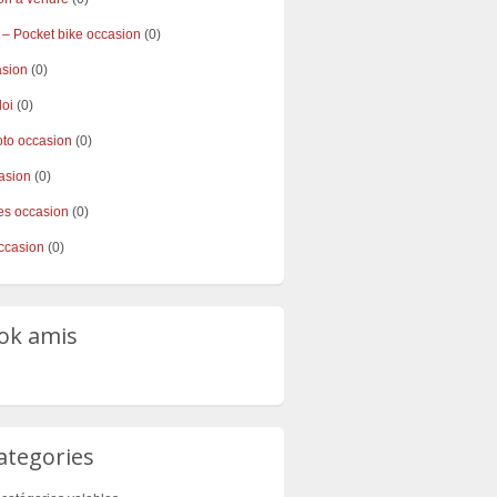
 – Pocket bike occasion
(0)
asion
(0)
loi
(0)
to occasion
(0)
asion
(0)
s occasion
(0)
ccasion
(0)
ok amis
ategories