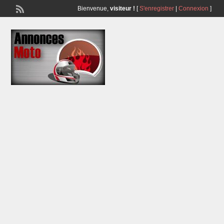
Bienvenue,
visiteur !
[
S'enregistrer
|
Connexion
]