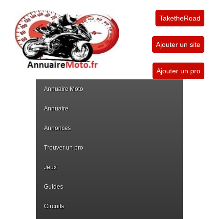
TaketheRoad
Ajouter un site
Ajouter un pro
Annuaire Moto
Annuaire
Annonces
Trouver un pro
Jeux
Guides
Circuits