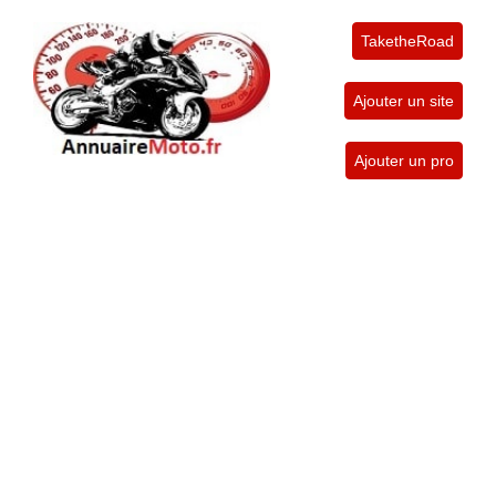
TaketheRoad
Ajouter un site
Ajouter un pro