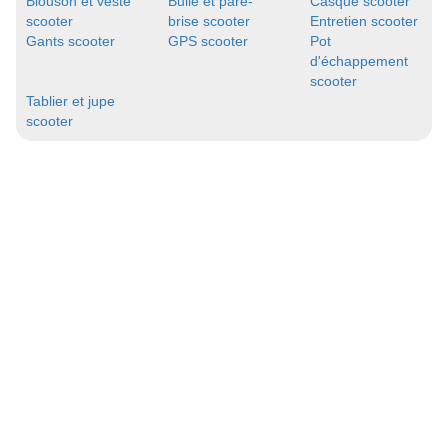
Blouson et veste
Bulle et pare-
Casque scooter
scooter
brise scooter
Entretien scooter
Gants scooter
GPS scooter
Pot
d'échappement
scooter
Tablier et jupe
scooter