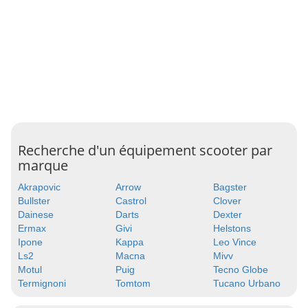
Recherche d'un équipement scooter par
marque
Akrapovic
Arrow
Bagster
Bullster
Castrol
Clover
Dainese
Darts
Dexter
Ermax
Givi
Helstons
Ipone
Kappa
Leo Vince
Ls2
Macna
Mivv
Motul
Puig
Tecno Globe
Termignoni
Tomtom
Tucano Urbano