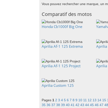
Vous pouvez rechercher une marque, un m
Comparatif des motos
Honda Cb1000f Big One
Yamaha
Aprilia Af-1 125 Extrema
Aprilia
Aprilia Af-1 125 Project
Aprilia
Aprilia Custom 125
Pages
1
2
3
4
5
6
7
8
9
10
11
12
13
14
15
35
36
37
38
39
40
41
42
43
44
45
46
47
4