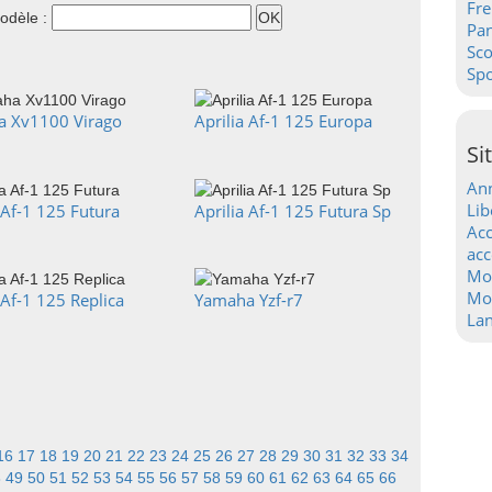
Fre
odèle :
Pa
Sc
Spo
 Xv1100 Virago
Aprilia Af-1 125 Europa
Si
Ann
Lib
 Af-1 125 Futura
Aprilia Af-1 125 Futura Sp
Acc
acc
Mo
Mot
 Af-1 125 Replica
Yamaha Yzf-r7
La
16
17
18
19
20
21
22
23
24
25
26
27
28
29
30
31
32
33
34
8
49
50
51
52
53
54
55
56
57
58
59
60
61
62
63
64
65
66