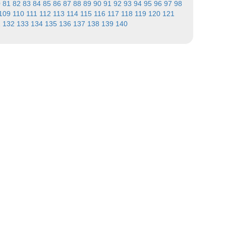
0
81
82
83
84
85
86
87
88
89
90
91
92
93
94
95
96
97
98
109
110
111
112
113
114
115
116
117
118
119
120
121
1
132
133
134
135
136
137
138
139
140