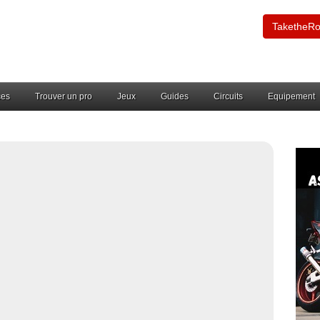
TaketheR
ces
Trouver un pro
Jeux
Guides
Circuits
Equipement