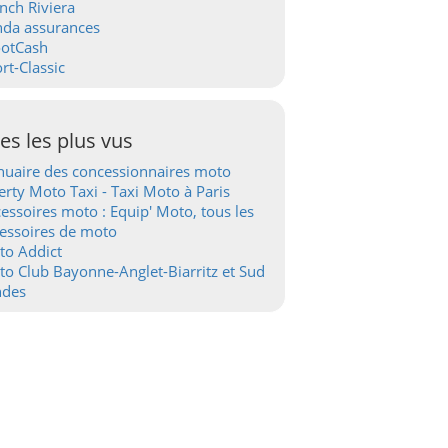
nch Riviera
nda assurances
ootCash
rt-Classic
tes les plus vus
uaire des concessionnaires moto
erty Moto Taxi - Taxi Moto à Paris
essoires moto : Equip' Moto, tous les
essoires de moto
to Addict
o Club Bayonne-Anglet-Biarritz et Sud
ndes