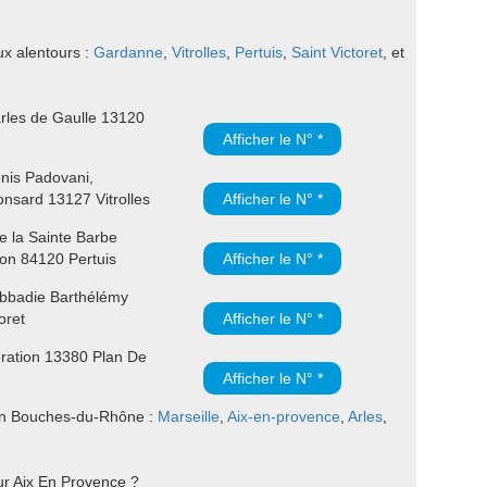
ux alentours :
Gardanne
,
Vitrolles
,
Pertuis
,
Saint Victoret
, et
rles de Gaulle 13120
Afficher le N° *
nis Padovani,
nsard 13127 Vitrolles
Afficher le N° *
e la Sainte Barbe
lon 84120 Pertuis
Afficher le N° *
bbadie Barthélémy
oret
Afficher le N° *
ration 13380 Plan De
Afficher le N° *
s en Bouches-du-Rhône :
Marseille
,
Aix-en-provence
,
Arles
,
ur Aix En Provence ?