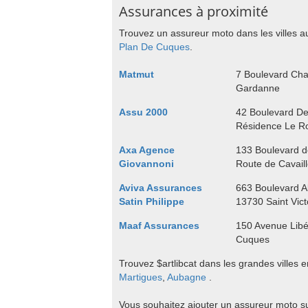
Assurances à proximité
Trouvez un assureur moto dans les villes a
Plan De Cuques
.
Matmut
7 Boulevard Cha
Gardanne
Assu 2000
42 Boulevard De
Résidence Le Ro
Axa Agence
133 Boulevard d
Giovannoni
Route de Cavail
Aviva Assurances
663 Boulevard A
Satin Philippe
13730 Saint Vict
Maaf Assurances
150 Avenue Libé
Cuques
Trouvez $artlibcat dans les grandes ville
Martigues
,
Aubagne
.
Vous souhaitez ajouter un assureur moto s