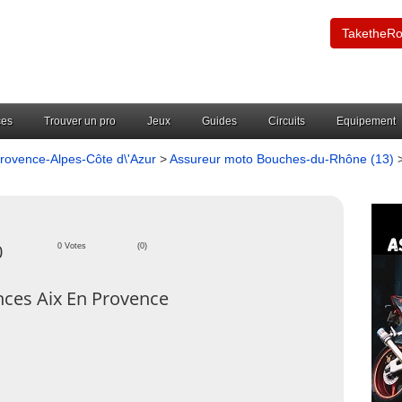
TaketheR
ces
Trouver un pro
Jeux
Guides
Circuits
Equipement
rovence-Alpes-Côte d\'Azur
>
Assureur moto Bouches-du-Rhône (13)
0
0 Votes
(0)
ces Aix En Provence