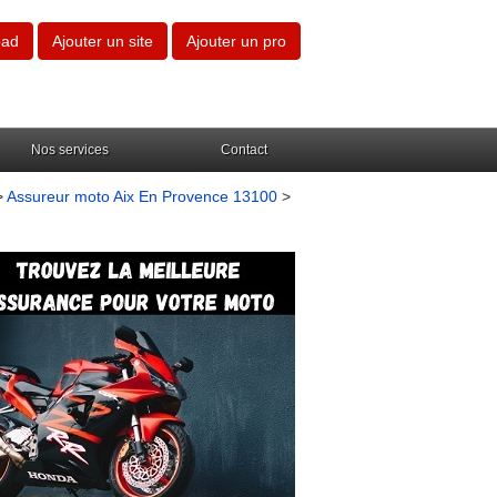
oad
Ajouter un site
Ajouter un pro
Nos services
Contact
>
Assureur moto Aix En Provence 13100
>