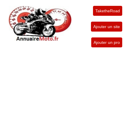
TaketheRoad
Ajouter un site
Ajouter un pro