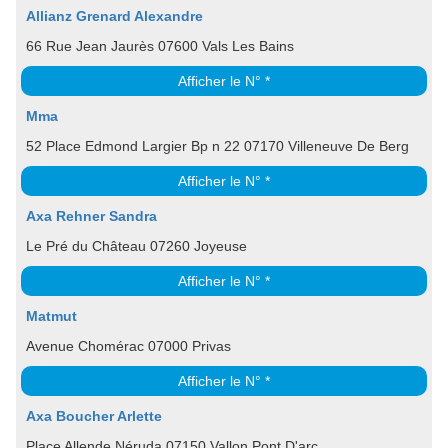
Allianz Grenard Alexandre
66 Rue Jean Jaurès 07600 Vals Les Bains
Afficher le N° *
Mma
52 Place Edmond Largier Bp n 22 07170 Villeneuve De Berg
Afficher le N° *
Axa Rehner Sandra
Le Pré du Château 07260 Joyeuse
Afficher le N° *
Matmut
Avenue Chomérac 07000 Privas
Afficher le N° *
Axa Boucher Arlette
Place Allende Néruda 07150 Vallon Pont D'arc