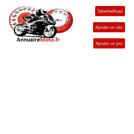
TaketheRoad
Ajouter un site
Ajouter un pro