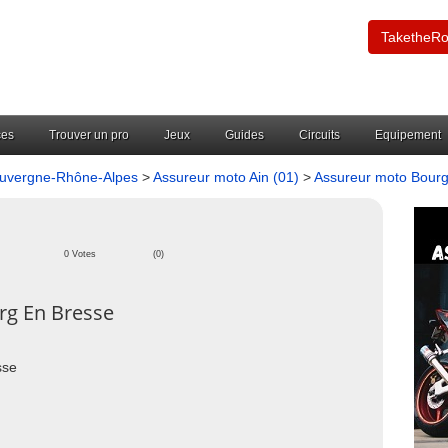
TaketheR
ces
Trouver un pro
Jeux
Guides
Circuits
Equipement
Auvergne-Rhône-Alpes
>
Assureur moto Ain (01)
>
Assureur moto Bour
0 Votes
(0)
g En Bresse
sse