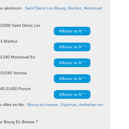
ux alentours :
Saint Denis Les Bourg
,
Marboz
,
Montrevel
 01000 Saint Denis Les
Afficher le N° *
51 Marboz
Afficher le N° *
01340 Montrevel En
Afficher le N° *
e 01540 Vonnas
Afficher le N° *
945 01450 Poncin
Afficher le N° *
villes en Ain :
Bourg-en-bresse
,
Oyonnax
,
Amberieu-en-
ur Bourg En Bresse ?