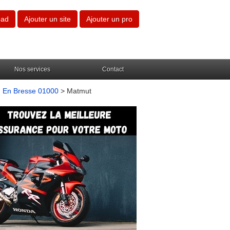
oad
Ajouter un site
Ajouter un pro
Nos services
Contact
g En Bresse 01000
> Matmut