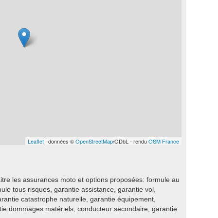
Leaflet
| données ©
OpenStreetMap
/ODbL - rendu
OSM France
itre les assurances moto et options proposées: formule au
rmule tous risques, garantie assistance, garantie vol,
garantie catastrophe naturelle, garantie équipement,
ntie dommages matériels, conducteur secondaire, garantie