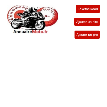
TaketheRoad
Ajouter un site
Ajouter un pro