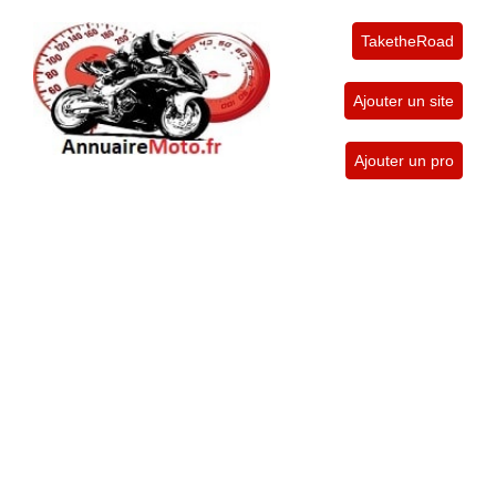
TaketheRoad
Ajouter un site
Ajouter un pro