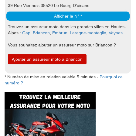
39 Rue Viennois 38520 Le Bourg D'oisans
Afficher le N° *
Trouvez un assureur moto dans les grandes villes en Hautes-
Alpes :
Gap
,
Briancon
,
Embrun
,
Laragne-monteglin
,
Veynes
.
Vous souhaitez ajouter un assureur moto sur Briancon ?
Ajouter un assureur moto à Briancon
* Numéro de mise en relation valable 5 minutes -
Pourquoi ce
numéro ?