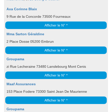
Axa Corinne Blaix
9 Rue de la Concorde 73500 Fourneaux
Afficher le N° *
Mma Sarton Géraldine
2 Place Dosse 05200 Embrun
Afficher le N° *
Groupama
zi Rue Lecheraine 73480 Lanslebourg Mont Cenis
Afficher le N° *
Maaf Assurances
153 Place Fodere 73300 Saint Jean De Maurienne
Afficher le N° *
Groupama