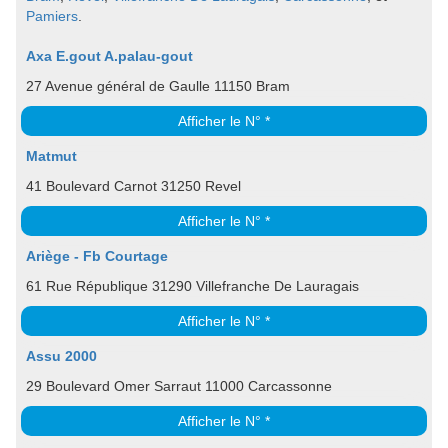
Pamiers
.
Axa E.gout A.palau-gout
27 Avenue général de Gaulle 11150 Bram
Afficher le N° *
Matmut
41 Boulevard Carnot 31250 Revel
Afficher le N° *
Ariège - Fb Courtage
61 Rue République 31290 Villefranche De Lauragais
Afficher le N° *
Assu 2000
29 Boulevard Omer Sarraut 11000 Carcassonne
Afficher le N° *