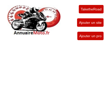
TaketheRoad
Ajouter un site
Ajouter un pro