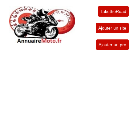
TaketheRoad
Ajouter un site
Ajouter un pro