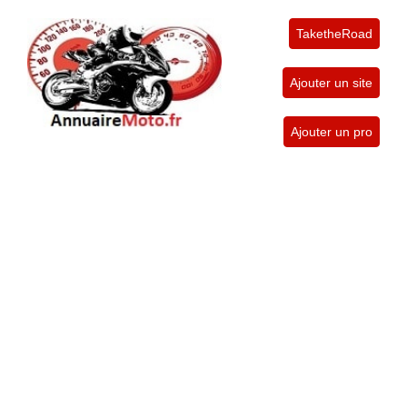
TaketheRoad
Ajouter un site
Ajouter un pro