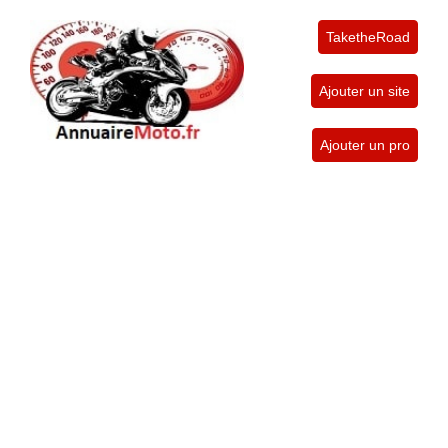
TaketheRoad
Ajouter un site
Ajouter un pro