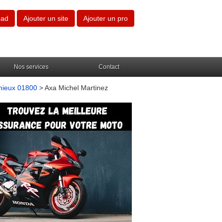
oad
Ajouter un site
Ajouter un pro
Nos services
Contact
mieux 01800
> Axa Michel Martinez