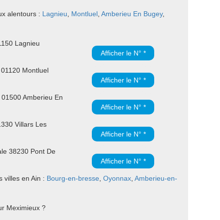
ux alentours :
Lagnieu
,
Montluel
,
Amberieu En Bugey
,
1150 Lagnieu
Afficher le N° *
 01120 Montluel
Afficher le N° *
d 01500 Amberieu En
Afficher le N° *
330 Villars Les
Afficher le N° *
ale 38230 Pont De
Afficher le N° *
villes en Ain :
Bourg-en-bresse
,
Oyonnax
,
Amberieu-en-
ur Meximieux ?