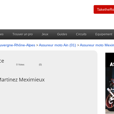
TaketheR
ces
Trouver un pro
Jeux
Guides
Circuits
Equipement
Auvergne-Rhône-Alpes
>
Assureur moto Ain (01)
>
Assureur moto Mexi
ce
0 Votes
(0)
Martinez Meximieux