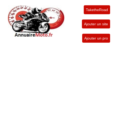
TaketheRoad
Ajouter un site
Ajouter un pro