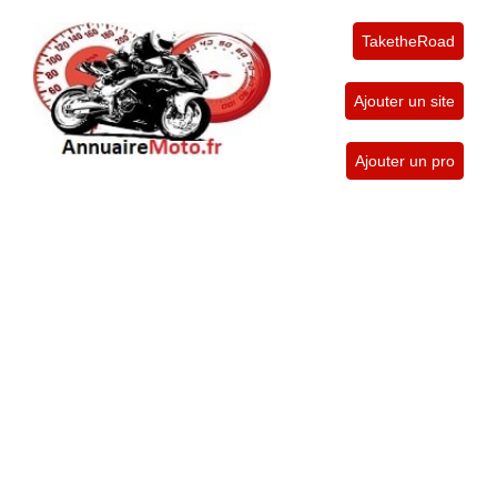
TaketheRoad
Ajouter un site
Ajouter un pro