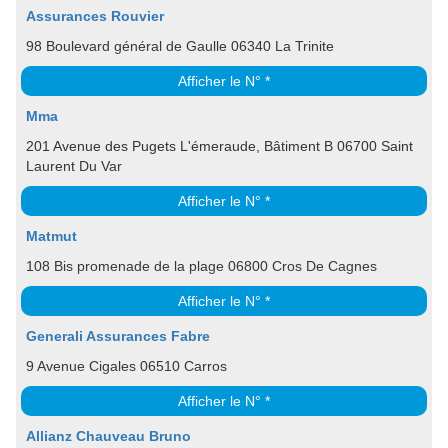
Assurances Rouvier
98 Boulevard général de Gaulle 06340 La Trinite
Afficher le N° *
Mma
201 Avenue des Pugets L'émeraude, Bâtiment B 06700 Saint
Laurent Du Var
Afficher le N° *
Matmut
108 Bis promenade de la plage 06800 Cros De Cagnes
Afficher le N° *
Generali Assurances Fabre
9 Avenue Cigales 06510 Carros
Afficher le N° *
Allianz Chauveau Bruno