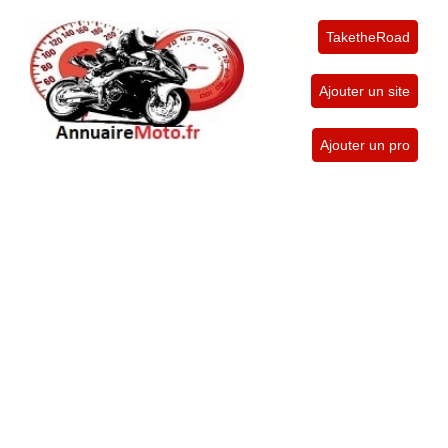
TaketheRoad
Ajouter un site
Ajouter un pro