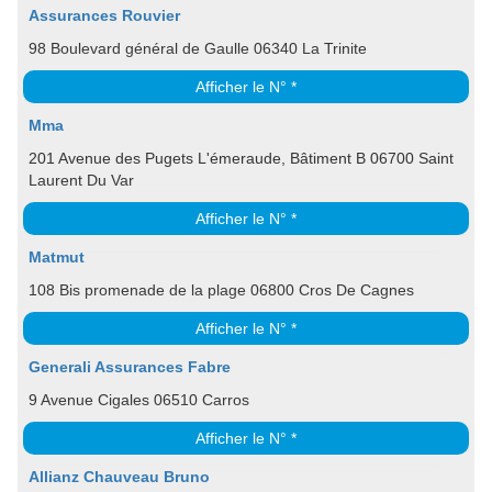
Assurances Rouvier
98 Boulevard général de Gaulle 06340 La Trinite
Afficher le N° *
Mma
201 Avenue des Pugets L'émeraude, Bâtiment B 06700 Saint
Laurent Du Var
Afficher le N° *
Matmut
108 Bis promenade de la plage 06800 Cros De Cagnes
Afficher le N° *
Generali Assurances Fabre
9 Avenue Cigales 06510 Carros
Afficher le N° *
Allianz Chauveau Bruno