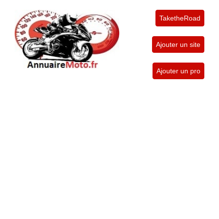
TaketheRoad
Ajouter un site
Ajouter un pro