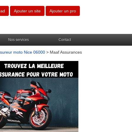
oad
Ajouter un site
Ajouter un pro
Nos services
Contact
sureur moto Nice 06000
> Maaf Assurances