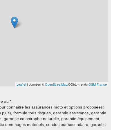
Leaflet
| données ©
OpenStreetMap
/ODbL - rendu
OSM France
e au *.
our connaitre les assurances moto et options proposées:
s plus), formule tous risques, garantie assistance, garantie
ie, garantie catastrophe naturelle, garantie équipement,
ntie dommages matériels, conducteur secondaire, garantie