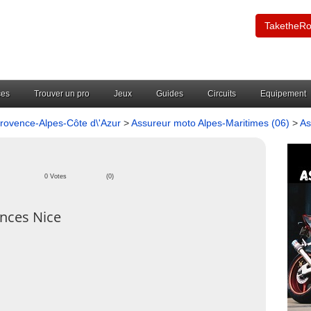
TaketheR
ces
Trouver un pro
Jeux
Guides
Circuits
Equipement
rovence-Alpes-Côte d\'Azur
>
Assureur moto Alpes-Maritimes (06)
>
As
0 Votes
(0)
nces Nice