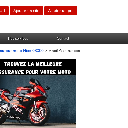
oad
Ajouter un site
Ajouter un pro
Nos services
Contact
sureur moto Nice 06000
> Macif Assurances