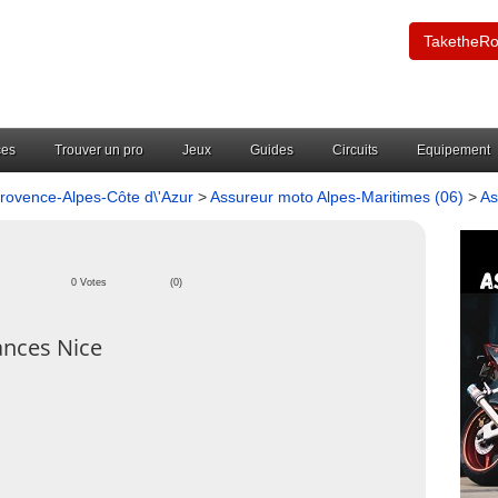
TaketheR
ces
Trouver un pro
Jeux
Guides
Circuits
Equipement
rovence-Alpes-Côte d\'Azur
>
Assureur moto Alpes-Maritimes (06)
>
As
0 Votes
(0)
ances Nice