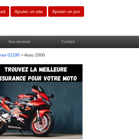
oad
Ajouter un site
Ajouter un pro
Nos services
Contact
nax 01100
> Assu 2000