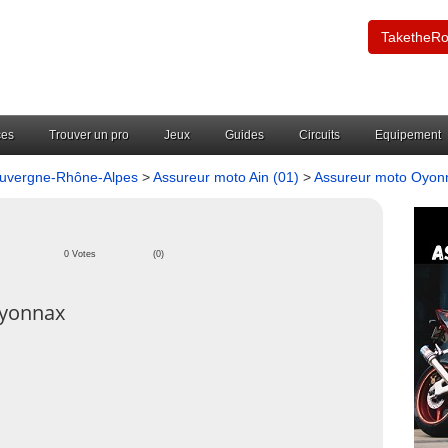
TaketheR
ces
Trouver un pro
Jeux
Guides
Circuits
Equipement
Auvergne-Rhône-Alpes
>
Assureur moto Ain (01)
>
Assureur moto Oyon
0 Votes
(0)
Oyonnax