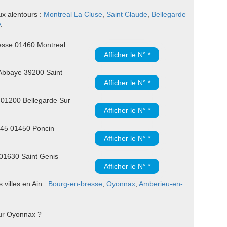
ux alentours :
Montreal La Cluse
,
Saint Claude
,
Bellegarde
y
.
esse 01460 Montreal
Afficher le N° *
'Abbaye 39200 Saint
Afficher le N° *
 01200 Bellegarde Sur
Afficher le N° *
945 01450 Poncin
Afficher le N° *
01630 Saint Genis
Afficher le N° *
villes en Ain :
Bourg-en-bresse
,
Oyonnax
,
Amberieu-en-
sur Oyonnax ?