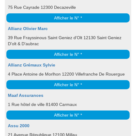
75 Rue Cayrade 12300 Decazeville
Afficher le N° *
Allianz Olivier Marc
39 Rue Frayssinous Saint Geniez d'Olt 12130 Saint Geniez
D'olt & D'aubrac
Afficher le N° *
Allianz Grémaux Sylvie
4 Place Antoine de Morlhon 12200 Villefranche De Rouergue
Afficher le N° *
Maaf Assurances
1 Rue hôtel de ville 81400 Carmaux
Afficher le N° *
Assu 2000
21 Avenue République 12100 Millau