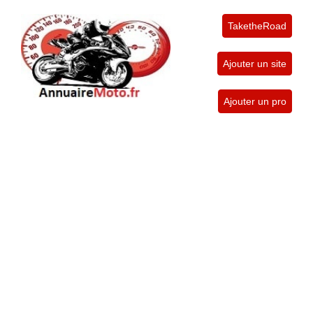
TaketheRoad
Ajouter un site
Ajouter un pro