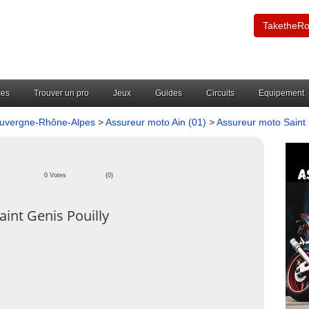
TaketheR
ces
Trouver un pro
Jeux
Guides
Circuits
Equipement
Auvergne-Rhône-Alpes
>
Assureur moto Ain (01)
>
Assureur moto Saint
à
0 Votes
(0)
nt Genis Pouilly