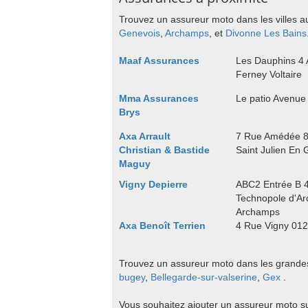
Trouvez un assureur moto dans les villes a
Genevois
,
Archamps
, et
Divonne Les Bains
Maaf Assurances
Les Dauphins 4 
Ferney Voltaire
Mma Assurances
Le patio Avenue
Brys
Axa Arrault
7 Rue Amédée 8
Christian & Bastide
Saint Julien En 
Maguy
Vigny Depierre
ABC2 Entrée B 4
Technopole d'A
Archamps
Axa Benoît Terrien
4 Rue Vigny 012
Trouvez un assureur moto dans les grandes 
bugey
,
Bellegarde-sur-valserine
,
Gex
.
Vous souhaitez ajouter un assureur moto su