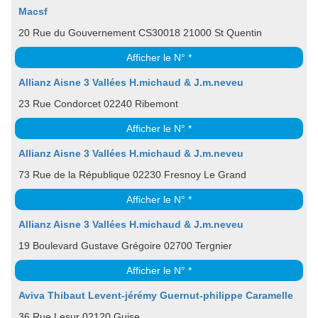
Macsf
20 Rue du Gouvernement CS30018 21000 St Quentin
Afficher le N° *
Allianz Aisne 3 Vallées H.michaud & J.m.neveu
23 Rue Condorcet 02240 Ribemont
Afficher le N° *
Allianz Aisne 3 Vallées H.michaud & J.m.neveu
73 Rue de la République 02230 Fresnoy Le Grand
Afficher le N° *
Allianz Aisne 3 Vallées H.michaud & J.m.neveu
19 Boulevard Gustave Grégoire 02700 Tergnier
Afficher le N° *
Aviva Thibaut Levent-jérémy Guernut-philippe Caramelle
36 Rue Lesur 02120 Guise