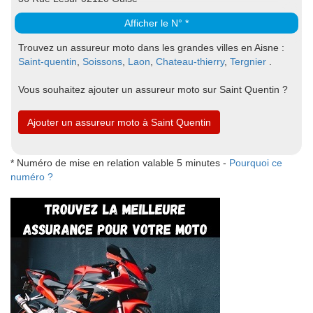
Afficher le N° *
Trouvez un assureur moto dans les grandes villes en Aisne :
Saint-quentin
,
Soissons
,
Laon
,
Chateau-thierry
,
Tergnier
.
Vous souhaitez ajouter un assureur moto sur Saint Quentin ?
Ajouter un assureur moto à Saint Quentin
* Numéro de mise en relation valable 5 minutes -
Pourquoi ce
numéro ?