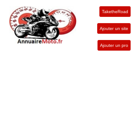
TaketheRoad
Ajouter un site
Ajouter un pro