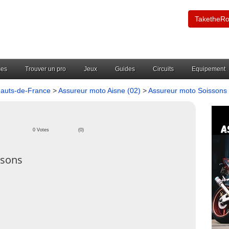
TaketheR
ces
Trouver un pro
Jeux
Guides
Circuits
Equipement
Hauts-de-France
>
Assureur moto Aisne (02)
>
Assureur moto Soisson
0 Votes
(0)
ssons