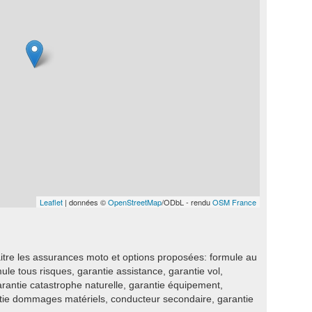
Leaflet
| données ©
OpenStreetMap
/ODbL - rendu
OSM France
itre les assurances moto et options proposées: formule au
rmule tous risques, garantie assistance, garantie vol,
garantie catastrophe naturelle, garantie équipement,
ntie dommages matériels, conducteur secondaire, garantie