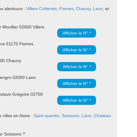
ux alentours :
Villers Cotterets
,
Fismes
,
Chauny
,
Laon
, et
 Mouflier 02600 Villers
Afficher le N° *
nce 51170 Fismes
Afficher le N° *
300 Chauny
Afficher le N° *
lengro 02000 Laon
Afficher le N° *
stave Grégoire 02700
Afficher le N° *
villes en Aisne :
Saint-quentin
,
Soissons
,
Laon
,
Chateau-
ur Soissons ?