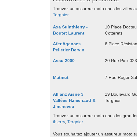
Trouvez un assureur moto dans les villes a
Tergnier
.
Axa Suinthierry -
10 Place Docteur
Boutet Laurent
Cotterets
Afer Agences
6 Place Résista
Pelletier Dervin
Assu 2000
20 Rue Paix 02
Matmut
7 Rue Roger Sa
Allianz Aisne 3
19 Boulevard Gu
Vallées H.michaud &
Tergnier
J.m.neveu
Trouvez un assureur moto dans les grandes 
thierry
,
Tergnier
.
Vous souhaitez ajouter un assureur moto s