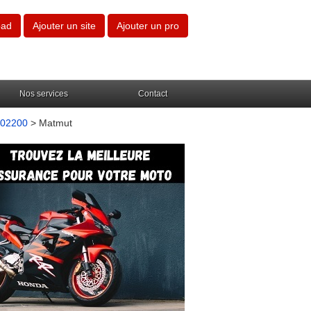
oad
Ajouter un site
Ajouter un pro
Nos services
Contact
s 02200
> Matmut