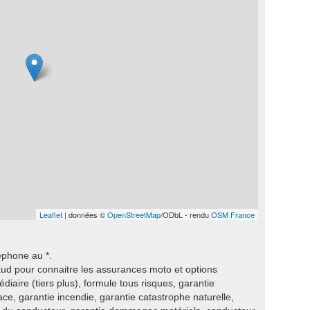
Leaflet
| données ©
OpenStreetMap
/ODbL - rendu
OSM France
éphone au *.
ud pour connaitre les assurances moto et options
diaire (tiers plus), formule tous risques, garantie
lace, garantie incendie, garantie catastrophe naturelle,