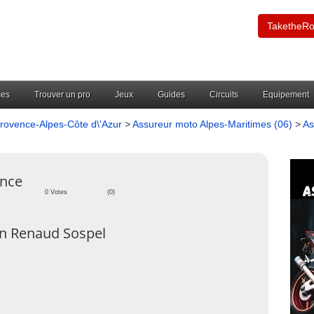
TaketheR
ces
Trouver un pro
Jeux
Guides
Circuits
Equipement
rovence-Alpes-Côte d\'Azur
>
Assureur moto Alpes-Maritimes (06)
>
As
ance
0 Votes
(0)
n Renaud Sospel