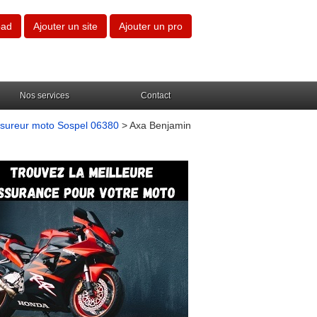
oad
Ajouter un site
Ajouter un pro
Nos services
Contact
sureur moto Sospel 06380
> Axa Benjamin