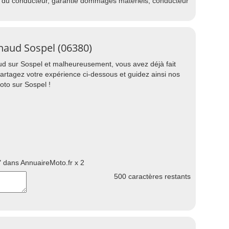
e du conducteur, garantie dommages matériels, conducteur
naud Sospel (06380)
d sur Sospel et malheureusement, vous avez déjà fait
partagez votre expérience ci-dessous et guidez ainsi nos
to sur Sospel !
 dans AnnuaireMoto.fr x 2
500
caractères restants