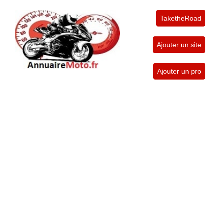
TaketheRoad
Ajouter un site
Ajouter un pro