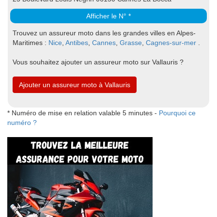
Afficher le N° *
Trouvez un assureur moto dans les grandes villes en Alpes-
Maritimes :
Nice
,
Antibes
,
Cannes
,
Grasse
,
Cagnes-sur-mer
.
Vous souhaitez ajouter un assureur moto sur Vallauris ?
Ajouter un assureur moto à Vallauris
* Numéro de mise en relation valable 5 minutes -
Pourquoi ce
numéro ?