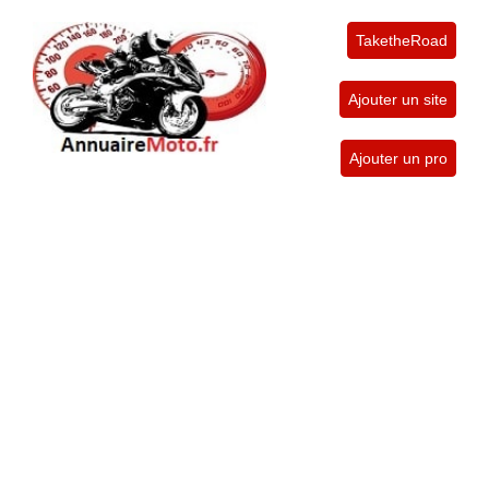
TaketheRoad
Ajouter un site
Ajouter un pro