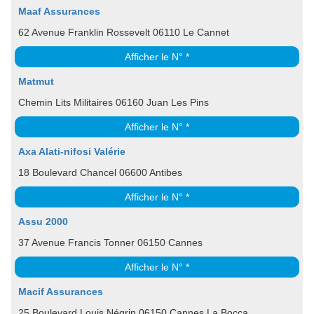
Maaf Assurances
62 Avenue Franklin Rossevelt 06110 Le Cannet
Afficher le N° *
Matmut
Chemin Lits Militaires 06160 Juan Les Pins
Afficher le N° *
Axa Alati-nifosi Valérie
18 Boulevard Chancel 06600 Antibes
Afficher le N° *
Assu 2000
37 Avenue Francis Tonner 06150 Cannes
Afficher le N° *
Macif Assurances
25 Boulevard Louis Négrin 06150 Cannes La Bocca