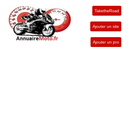
TaketheRoad
Ajouter un site
Ajouter un pro