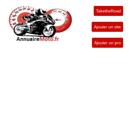
TaketheRoad
Ajouter un site
Ajouter un pro