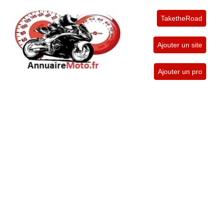
TaketheRoad
Ajouter un site
Ajouter un pro