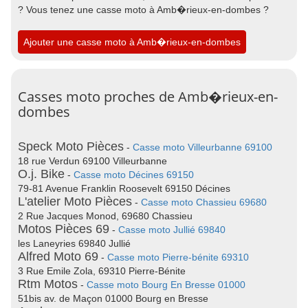
? Vous tenez une casse moto à Amb�rieux-en-dombes ?
Ajouter une casse moto à Amb�rieux-en-dombes
Casses moto proches de Amb�rieux-en-
dombes
Speck Moto Pièces
-
Casse moto Villeurbanne 69100
18 rue Verdun 69100 Villeurbanne
O.j. Bike
-
Casse moto Décines 69150
79-81 Avenue Franklin Roosevelt 69150 Décines
L'atelier Moto Pièces
-
Casse moto Chassieu 69680
2 Rue Jacques Monod, 69680 Chassieu
Motos Pièces 69
-
Casse moto Jullié 69840
les Laneyries 69840 Jullié
Alfred Moto 69
-
Casse moto Pierre-bénite 69310
3 Rue Emile Zola, 69310 Pierre-Bénite
Rtm Motos
-
Casse moto Bourg En Bresse 01000
51bis av. de Maçon 01000 Bourg en Bresse