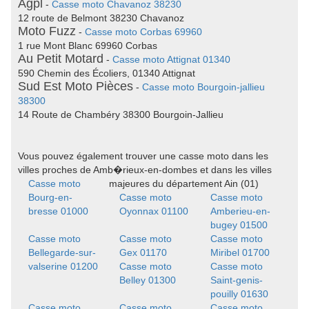
Agpl
-
Casse moto Chavanoz 38230
12 route de Belmont 38230 Chavanoz
Moto Fuzz
-
Casse moto Corbas 69960
1 rue Mont Blanc 69960 Corbas
Au Petit Motard
-
Casse moto Attignat 01340
590 Chemin des Écoliers, 01340 Attignat
Sud Est Moto Pièces
-
Casse moto Bourgoin-jallieu
38300
14 Route de Chambéry 38300 Bourgoin-Jallieu
Vous pouvez également trouver une casse moto dans les
villes proches de Amb�rieux-en-dombes et dans les villes
Casse moto
majeures du département Ain (01)
Bourg-en-
Casse moto
Casse moto
bresse 01000
Oyonnax 01100
Amberieu-en-
bugey 01500
Casse moto
Casse moto
Casse moto
Bellegarde-sur-
Gex 01170
Miribel 01700
valserine 01200
Casse moto
Casse moto
Belley 01300
Saint-genis-
pouilly 01630
Casse moto
Casse moto
Casse moto