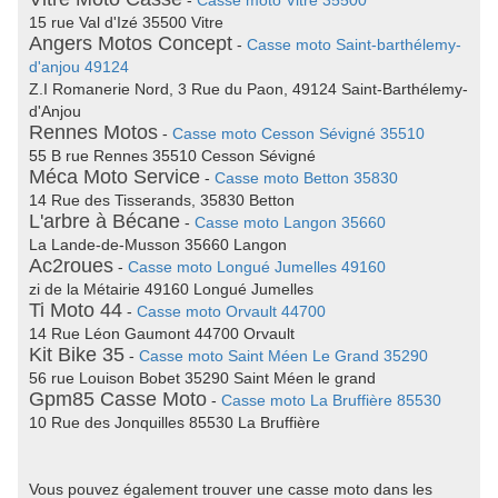
-
Casse moto Vitre 35500
15 rue Val d'Izé 35500 Vitre
Angers Motos Concept
-
Casse moto Saint-barthélemy-
d'anjou 49124
Z.I Romanerie Nord, 3 Rue du Paon, 49124 Saint-Barthélemy-
d'Anjou
Rennes Motos
-
Casse moto Cesson Sévigné 35510
55 B rue Rennes 35510 Cesson Sévigné
Méca Moto Service
-
Casse moto Betton 35830
14 Rue des Tisserands, 35830 Betton
L'arbre à Bécane
-
Casse moto Langon 35660
La Lande-de-Musson 35660 Langon
Ac2roues
-
Casse moto Longué Jumelles 49160
zi de la Métairie 49160 Longué Jumelles
Ti Moto 44
-
Casse moto Orvault 44700
14 Rue Léon Gaumont 44700 Orvault
Kit Bike 35
-
Casse moto Saint Méen Le Grand 35290
56 rue Louison Bobet 35290 Saint Méen le grand
Gpm85 Casse Moto
-
Casse moto La Bruffière 85530
10 Rue des Jonquilles 85530 La Bruffière
Vous pouvez également trouver une casse moto dans les