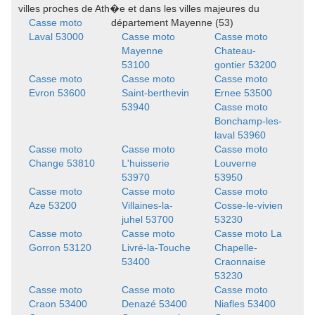
villes proches de Ath�e et dans les villes majeures du
Casse moto
département Mayenne (53)
Laval 53000
Casse moto
Casse moto
Mayenne
Chateau-
53100
gontier 53200
Casse moto
Casse moto
Casse moto
Evron 53600
Saint-berthevin
Ernee 53500
53940
Casse moto
Bonchamp-les-
laval 53960
Casse moto
Casse moto
Casse moto
Change 53810
L'huisserie
Louverne
53970
53950
Casse moto
Casse moto
Casse moto
Aze 53200
Villaines-la-
Cosse-le-vivien
juhel 53700
53230
Casse moto
Casse moto
Casse moto La
Gorron 53120
Livré-la-Touche
Chapelle-
53400
Craonnaise
53230
Casse moto
Casse moto
Casse moto
Craon 53400
Denazé 53400
Niafles 53400