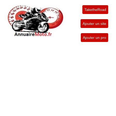
TaketheRoad
Ajouter un site
Ajouter un pro