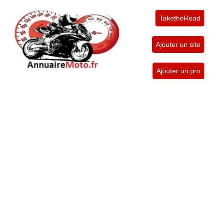
TaketheRoad
Ajouter un site
Ajouter un pro