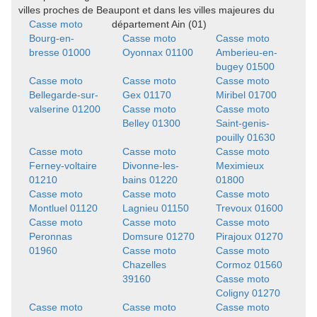
villes proches de Beaupont et dans les villes majeures du
Casse moto
département Ain (01)
Bourg-en-
Casse moto
Casse moto
bresse 01000
Oyonnax 01100
Amberieu-en-
bugey 01500
Casse moto
Casse moto
Casse moto
Bellegarde-sur-
Gex 01170
Miribel 01700
valserine 01200
Casse moto
Casse moto
Belley 01300
Saint-genis-
pouilly 01630
Casse moto
Casse moto
Casse moto
Ferney-voltaire
Divonne-les-
Meximieux
01210
bains 01220
01800
Casse moto
Casse moto
Casse moto
Montluel 01120
Lagnieu 01150
Trevoux 01600
Casse moto
Casse moto
Casse moto
Peronnas
Domsure 01270
Pirajoux 01270
01960
Casse moto
Casse moto
Chazelles
Cormoz 01560
39160
Casse moto
Coligny 01270
Casse moto
Casse moto
Casse moto