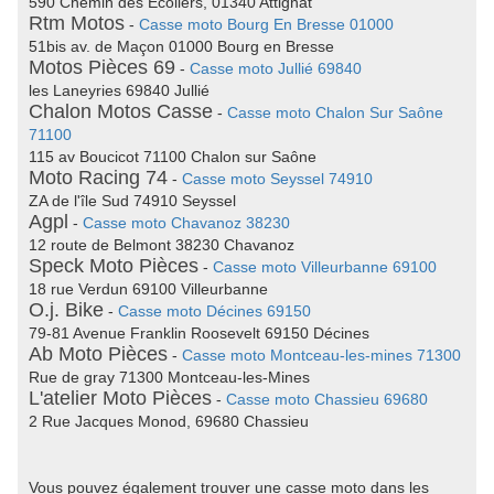
590 Chemin des Écoliers, 01340 Attignat
Rtm Motos
-
Casse moto Bourg En Bresse 01000
51bis av. de Maçon 01000 Bourg en Bresse
Motos Pièces 69
-
Casse moto Jullié 69840
les Laneyries 69840 Jullié
Chalon Motos Casse
-
Casse moto Chalon Sur Saône
71100
115 av Boucicot 71100 Chalon sur Saône
Moto Racing 74
-
Casse moto Seyssel 74910
ZA de l'île Sud 74910 Seyssel
Agpl
-
Casse moto Chavanoz 38230
12 route de Belmont 38230 Chavanoz
Speck Moto Pièces
-
Casse moto Villeurbanne 69100
18 rue Verdun 69100 Villeurbanne
O.j. Bike
-
Casse moto Décines 69150
79-81 Avenue Franklin Roosevelt 69150 Décines
Ab Moto Pièces
-
Casse moto Montceau-les-mines 71300
Rue de gray 71300 Montceau-les-Mines
L'atelier Moto Pièces
-
Casse moto Chassieu 69680
2 Rue Jacques Monod, 69680 Chassieu
Vous pouvez également trouver une casse moto dans les